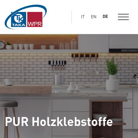
Hauptinhalt
springen
DE
IT
EN
PUR Holzklebstoffe