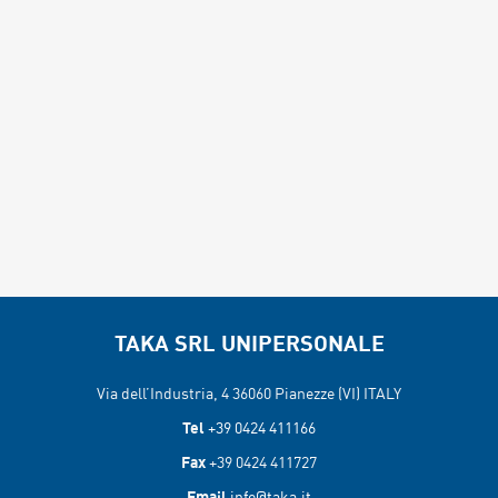
Datenschutzerklärung gelesen und verstanden habe und über die
Modalitäten der Verarbeitung personenbezogener Daten gemäß der
Verordnung (EU) 2016/679 (GDPR) informiert bin. *
Ich stimme der Weitergabe meiner personenbezogenen Daten an
Partnerunternehmen, wie in der Datenschutzerklärung angegeben,
ausschließlich für die in Art. 6 Abs. 1 Buchstabe a) der GDPR
beschriebenen Aktivitäten zu.
TAKA SRL UNIPERSONALE
Via dell’Industria, 4 36060
Pianezze (VI) ITALY
Tel
+39 0424 411166
Fax
+39 0424 411727