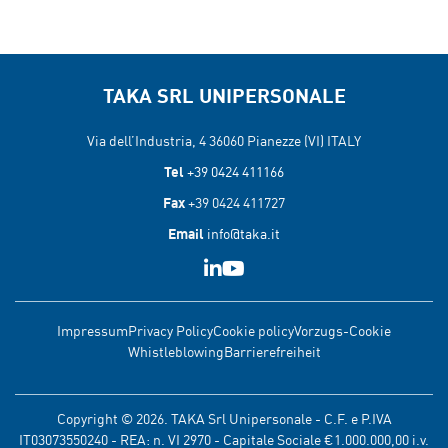
TAKA SRL UNIPERSONALE
Via dell’Industria, 4 36060
Pianezze (VI) ITALY
Tel
+39 0424 411166
Fax
+39 0424 411727
Email
info@taka.it
Impressum
Privacy Policy
Cookie policy
Vorzugs-Cookie
Whistleblowing
Barrierefreiheit
Copyright © 2026. TAKA Srl Unipersonale - C.F. e P.IVA
IT03073550240 - REA: n. VI 2970 - Capitale Sociale €1.000.000,00 i.v.