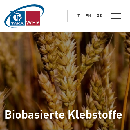
Hauptinhalt
springen
DE
IT
EN
Biobasierte Klebstoffe