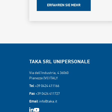
ERFAHREN SIE MEHR
TAKA SRL UNIPERSONALE
Via dell’Industria, 4 36060
Pianezze (VI) ITALY
Tel
+39 0424 411166
Fax
+39 0424 411727
Email
info@taka.it