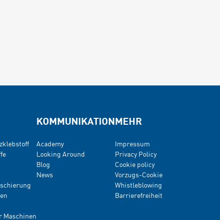
KOMMUNIKATION
MEHR
zklebstoff
Academy
Impressum
fe
Looking Around
Privacy Policy
Blog
Cookie policy
News
Vorzugs-Cookie
kaschierung
Whistleblowing
ien
Barrierefreiheit
ür Maschinen