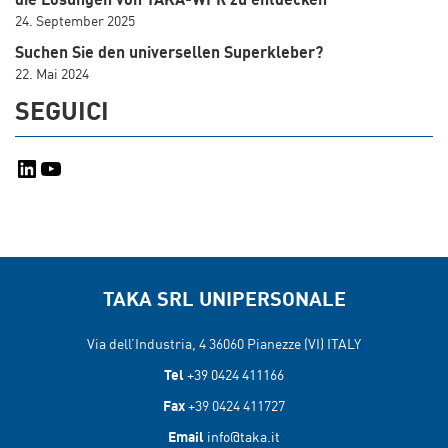
die Lösungen von TAKA-WPR zu entdecken
24. September 2025
Suchen Sie den universellen Superkleber?
22. Mai 2024
SEGUICI
LinkedIn
YouTube
TAKA SRL UNIPERSONALE
Via dell’Industria, 4 36060
Pianezze (VI) ITALY
Tel
+39 0424 411166
Fax
+39 0424 411727
Email
info@taka.it