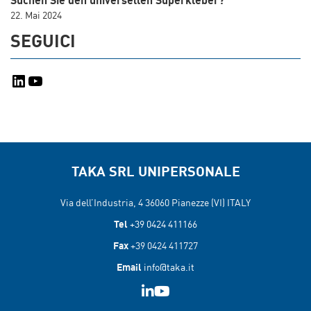
Suchen Sie den universellen Superkleber?
22. Mai 2024
SEGUICI
LinkedIn
YouTube
TAKA SRL UNIPERSONALE
Via dell’Industria, 4 36060
Pianezze (VI) ITALY
Tel
+39 0424 411166
Fax
+39 0424 411727
Email
info@taka.it