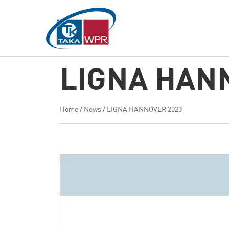
Hauptinhalt
springen
LIGNA HAN
Home
/
News
/
LIGNA HANNOVER 2023