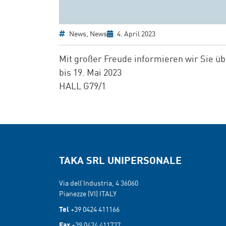
News
,
News
4. April 2023
Mit großer Freude informieren wir Sie ü
bis 19. Mai 2023
HALL G79/1
TAKA SRL UNIPERSONALE
Via dell’Industria, 4 36060
Pianezze (VI) ITALY
Tel
+39 0424 411166
Fax
+39 0424 411727