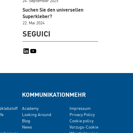
24. September 2025
Suchen Sie den universellen
Superkleber?
22. Mai 2024
SEGUICI
LinkedIn
YouTube
KOMMUNIKATION
MEHR
zklebstoff
Academy
Impressum
fe
Looking Around
Privacy Policy
Blog
Cookie policy
News
Vorzugs-Cookie