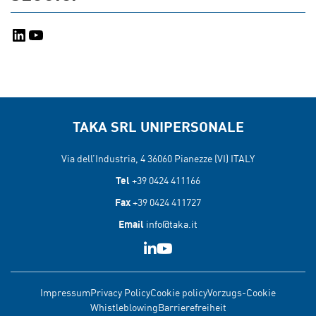
LinkedIn
YouTube
TAKA SRL UNIPERSONALE
Via dell’Industria, 4 36060
Pianezze (VI) ITALY
Tel
+39 0424 411166
Fax
+39 0424 411727
Email
info@taka.it
Impressum
Privacy Policy
Cookie policy
Vorzugs-Cookie
Whistleblowing
Barrierefreiheit