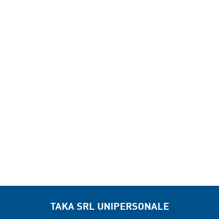
Nachricht
Ich stimme der Verarbeitung meiner personenbezogenen
Daten
gemäß der Datenschutzrichtlinie
dieser Website zu (EU-Verordnung
2016/679) *
TAKA SRL UNIPERSONALE