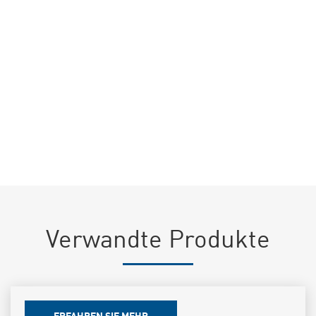
Ich stimme der Verarbeitung meiner personenbezogenen
Daten
gemäß der Datenschutzrichtlinie
dieser Website zu (EU-Verordnung
2016/679) *
Verwandte Produkte