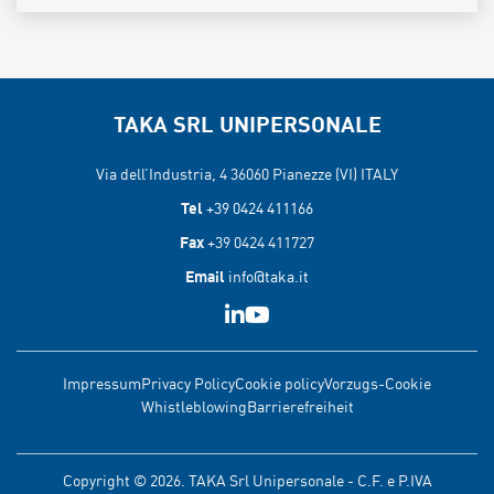
TAKA SRL UNIPERSONALE
Via dell’Industria, 4 36060
Pianezze (VI) ITALY
Tel
+39 0424 411166
Fax
+39 0424 411727
Email
info@taka.it
Impressum
Privacy Policy
Cookie policy
Vorzugs-Cookie
Whistleblowing
Barrierefreiheit
Copyright © 2026. TAKA Srl Unipersonale - C.F. e P.IVA