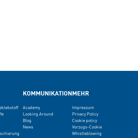
KOMMUNIKATION
MEHR
zklebstoff
Academy
Impressum
fe
Looking Around
Privacy Policy
Blog
Cookie policy
News
Vorzugs-Cookie
kaschierung
Whistleblowing