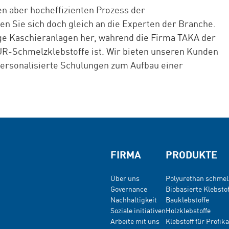
en aber hocheffizienten Prozess der
n Sie sich doch gleich an die Experten der Branche.
ige Kaschieranlagen her, während die Firma TAKA der
PUR-Schmelzklebstoffe ist. Wir bieten unseren Kunden
personalisierte Schulungen zum Aufbau einer
FIRMA
PRODUKTE
Über uns
Polyurethan schmel
Governance
Biobasierte Klebstof
Nachhaltigkeit
Bauklebstoffe
Soziale initiativen
Holzklebstoffe
Arbeite mit uns
Klebstoff für Profi