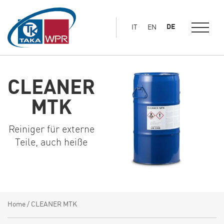
Hauptinhalt
springen
DE
IT
EN
CLEANER
MTK
Reiniger für externe
Teile, auch heiße
Home
/
CLEANER MTK